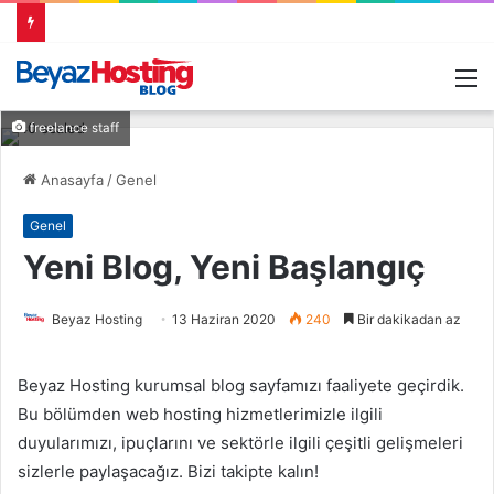
M
freelance staff
Anasayfa
/
Genel
Genel
Yeni Blog, Yeni Başlangıç
Beyaz Hosting
13 Haziran 2020
240
Bir dakikadan az
Beyaz Hosting kurumsal blog sayfamızı faaliyete geçirdik.
Bu bölümden web hosting hizmetlerimizle ilgili
duyularımızı, ipuçlarını ve sektörle ilgili çeşitli gelişmeleri
sizlerle paylaşacağız. Bizi takipte kalın!