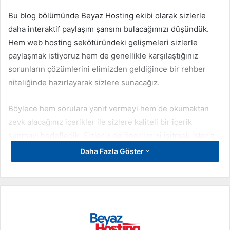
Bu blog bölümünde Beyaz Hosting ekibi olarak sizlerle
daha interaktif paylaşım şansını bulacağımızı düşündük.
Hem web hosting sekötüründeki gelişmeleri sizlerle
paylaşmak istiyoruz hem de genellikle karşılaştığınız
sorunların çözümlerini elimizden geldiğince bir rehber
niteliğinde hazırlayarak sizlere sunacağız.
Böylece hem sorulara yanıt vermeyi hem de okumaktan
zevk alacağınız içerikler ile sizlere kaliteli bir içerik
sunmayı hedefledik. Sizlerin de önerilerini işitmek isteriz.
Eğer web hosting konusunda yazmamızı istediğiniz bir
Daha Fazla Göster
rehber içeriği varsa bize lütfen iletin. Her geri dönüşün
bizim için çok değerli olduğunu bilmenizi istedik.
Yeni içeriklerde görüşmek üzere, esen kalın.