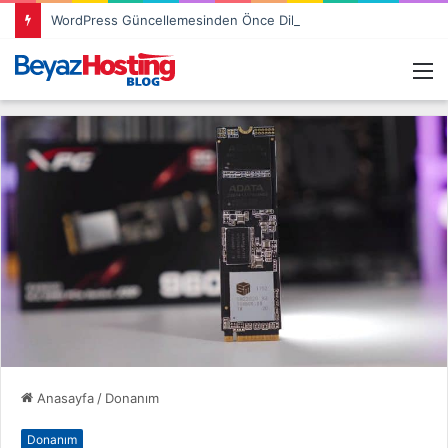
WordPress Güncellemesinden Önce Dikkat Etmeniz Gereken 3 Şey
M
Anasayfa
/
Donanım
Donanım