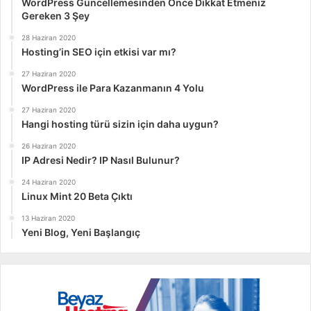
WordPress Güncellemesinden Önce Dikkat Etmeniz
7/24 stabil şekilde çalışmak için tasarlanmış donanımlardır.
Gereken 3 Şey
Bu yüzden web hosting hizmetinde mutlaka sunucuların da
28 Haziran 2020
gerçek sunucu donanımlarıyla oluşturulmuş olması
Hosting’in SEO için etkisi var mı?
önemlidir. Aksi takdirde uzun vadede web sitelerinizin hızı
27 Haziran 2020
düşebilir, zaman zaman kesintiler yaşayabilirsiniz.
WordPress ile Para Kazanmanın 4 Yolu
27 Haziran 2020
SSD performansı hakkında siz ne düşünüyorsunuz? Sizce
Hangi hosting türü sizin için daha uygun?
de NVMe teknolojisi geleceğin hosting teknolojisine yön
26 Haziran 2020
veriyor mu? Yorumlarınızı bizimle aşağıdaki alandan
IP Adresi Nedir? IP Nasıl Bulunur?
paylaşabilirsiniz.
24 Haziran 2020
Linux Mint 20 Beta Çıktı
13 Haziran 2020
Yeni Blog, Yeni Başlangıç