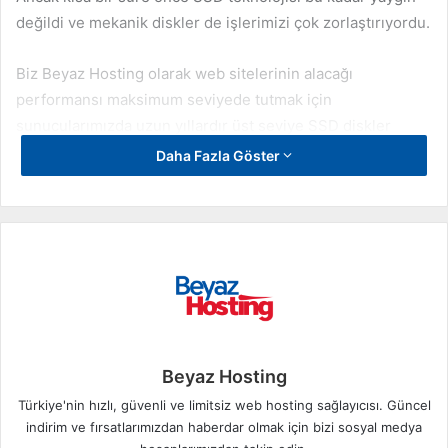
değildi ve mekanik diskler de işlerimizi çok zorlaştırıyordu.
Biz Beyaz Hosting olarak web sitelerinin alacağı
performansı maksimum seviyede tutmak için
sunucularımızda uzun yıllardır üst seviye SSD diskler
kullanıyoruz. Bu sayede müşterilerimizin web sitesini daha
Daha Fazla Göster
stabil ve daha hızlı bir erişim değerine ulaştırıyoruz.
Günümüz koşullarında artık bildiğimiz SSD’ler de yerlerini
NVMe SSD disklere bırakmak üzere. Sıradan bir SSD
300/500MB/sn okuma/yazma hızına erişebilirken, NVMe
teknolojisiyle bu 3500MB/sn ve üstüne kadar çıkabiliyor.
Bu gerçekten muazzam bir fark ve özellikle veritabanı
işlemleri için web sitelerine oldukça yüksek performans
Beyaz Hosting
getiriyor.
Türkiye'nin hızlı, güvenli ve limitsiz web hosting sağlayıcısı. Güncel
indirim ve fırsatlarımızdan haberdar olmak için bizi sosyal medya