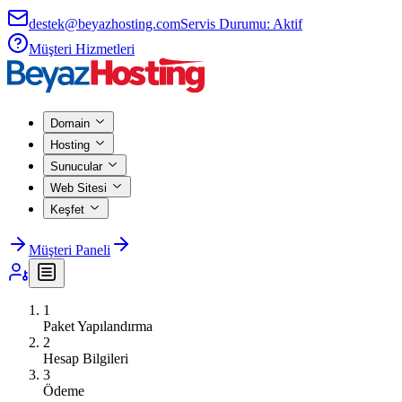
destek@beyazhosting.com
Servis Durumu: Aktif
Müşteri Hizmetleri
Domain
Hosting
Sunucular
Web Sitesi
Keşfet
Müşteri Paneli
1
Paket Yapılandırma
2
Hesap Bilgileri
3
Ödeme